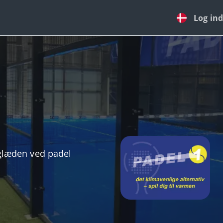
Log ind
 glæden ved padel