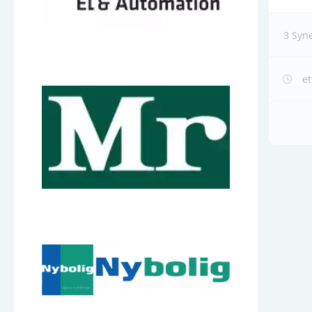
3 Syn
et