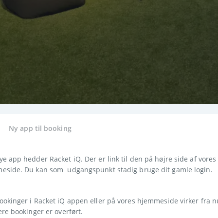
Ny app til booking
e app hedder Racket iQ. Der er link til den på højre side af vores 
eside. Du kan som  udgangspunkt stadig bruge dit gamle login. 
okinger i Racket iQ appen eller på vores hjemmeside virker fra nu
ere bookinger er overført. 