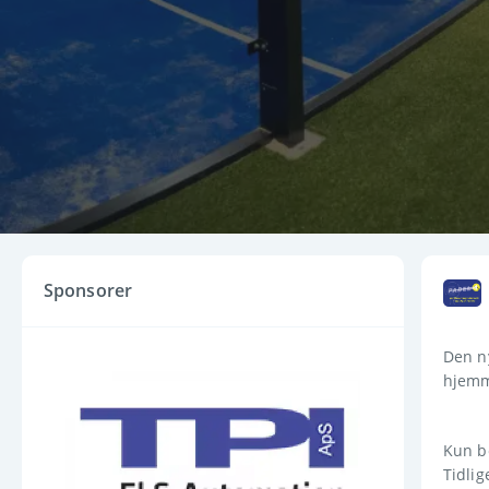
Sponsorer
Den ny
hjemm
Kun bo
Tidlig