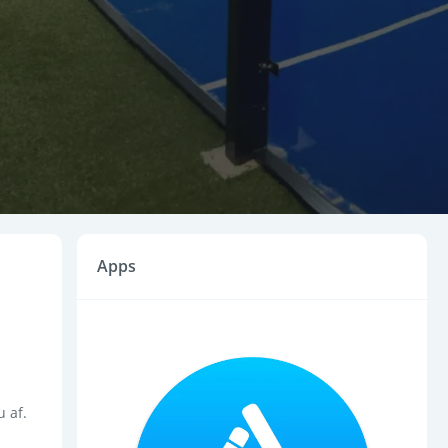
Apps
 af. 