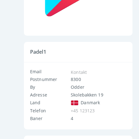
Padel1
Email
Kontakt
Postnummer
8300
By
Odder
Adresse
Skolebakken 19
Land
Danmark
Telefon
+45 123123
Baner
4